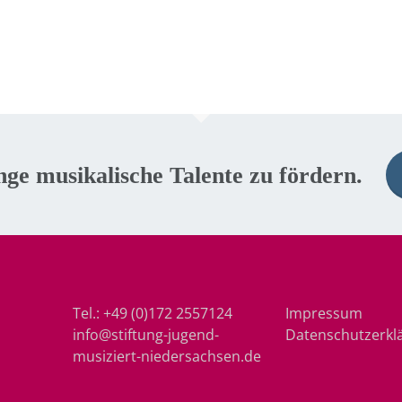
nge musikalische Talente zu fördern.
Tel.:
+49 (0)172 2557124
Impressum
info@stiftung-jugend-
Datenschutzerkl
musiziert-niedersachsen.de