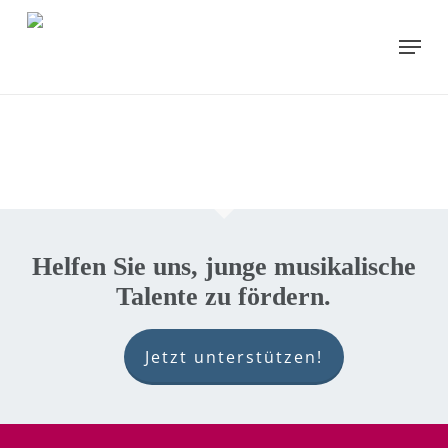
Skip
to
Menu
main
content
Helfen Sie uns, junge musikalische
Talente zu fördern.
Jetzt unterstützen!