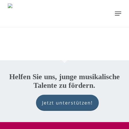
Skip
to
Menu
main
content
Helfen Sie uns, junge musikalische
Talente zu fördern.
Jetzt unterstützen!