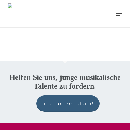
Skip
to
Menu
main
content
Helfen Sie uns, junge musikalische
Talente zu fördern.
Jetzt unterstützen!