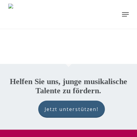
Skip
to
Menu
main
content
Helfen Sie uns, junge musikalische
Talente zu fördern.
Jetzt unterstützen!