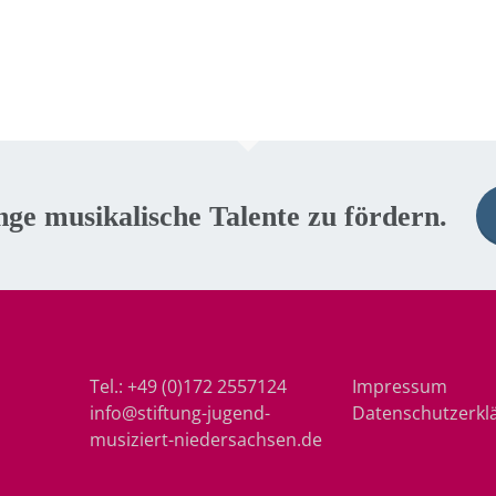
nge musikalische Talente zu fördern.
Tel.:
+49 (0)172 2557124
Impressum
info@stiftung-jugend-
Datenschutzerkl
musiziert-niedersachsen.de