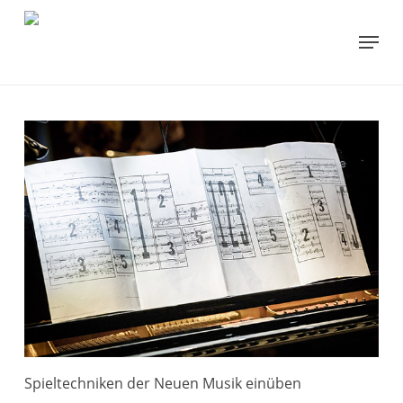
Skip
to
Menu
main
content
Spieltechniken der Neuen Musik einüben