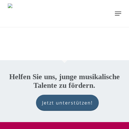
Skip
to
Menu
main
content
Helfen Sie uns, junge musikalische
Talente zu fördern.
Jetzt unterstützen!