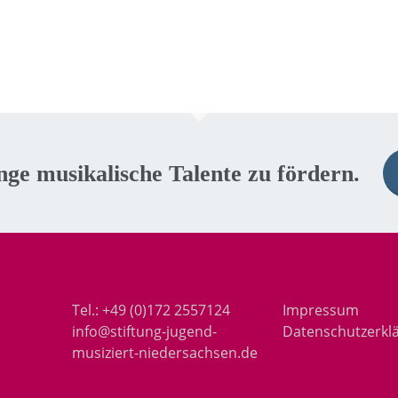
unge musikalische Talente zu fördern.
Tel.:
+49 (0)172 2557124
Impressum
info@stiftung-jugend-
Datenschutzerkl
musiziert-niedersachsen.de