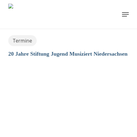
Skip
to
Menu
main
content
Termine
20 Jahre Stiftung Jugend Musiziert Niedersachsen