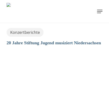
Skip
to
Menu
main
content
Konzertberichte
20 Jahre Stiftung Jugend musiziert Niedersachsen