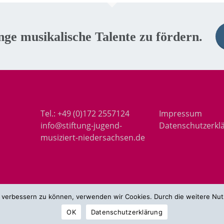
unge musikalische Talente zu fördern.
Tel.:
+49 (0)172 2557124
Impressum
info@stiftung-jugend-
Datenschutzerkl
musiziert-niedersachsen.de
nd verbessern zu können, verwenden wir Cookies. Durch die weitere N
.
OK
Datenschutzerklärung