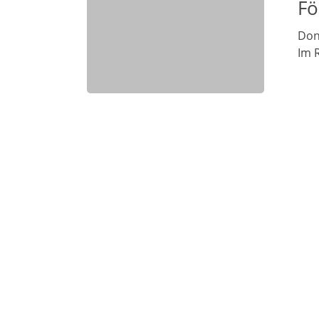
Fö
Don
Im 