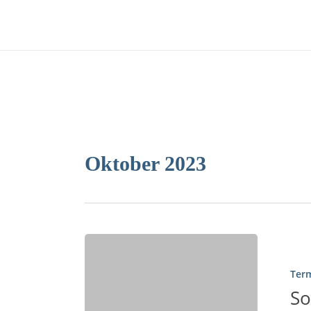
Skip
to
main
content
Oktober 2023
Ter
So