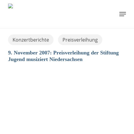
Skip
to
Menu
main
content
Konzertberichte
Preisverleihung
9. November 2007: Preisverleihung der Stiftung
Jugend musiziert Niedersachsen