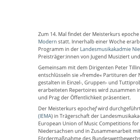
Zum 14. Mal findet der Meisterkurs epoche
Modern
statt. Innerhalb einer Woche erarb
Programm in der
Landesmusikakadmie Ni
Preisträger:innen von Jugend Musiziert u
Gemeinsam mit dem Dirigenten Peter Tilli
entschlüsseln sie »fremde« Partituren der
gestalten in Einzel-, Gruppen- und Tuttipr
erarbeiteten Repertoires wird zusammen in
und Prag der Öffentlichkeit präsentiert.
Der Meisterkurs epoche
f
wird durchgeführ
(IEMA
) in Trägerschaft der Landesmusikak
European Union of Music Competitions for 
Niedersachsen und in Zusammenarbeit mit de
Fördermaßnahme des Bundeswettbewerbs J