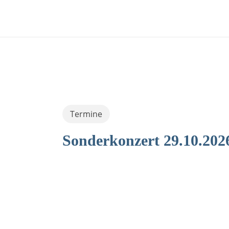
Skip
to
main
content
Termine
Sonderkonzert 29.10.202