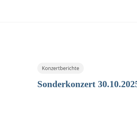
Skip
to
main
content
Konzertberichte
Sonderkonzert 30.10.20